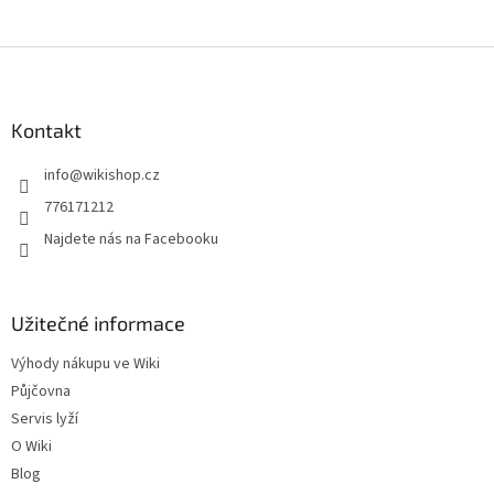
Z
á
p
a
Kontakt
t
info
@
wikishop.cz
í
776171212
Najdete nás na Facebooku
Užitečné informace
Výhody nákupu ve Wiki
Půjčovna
Servis lyží
O Wiki
Blog