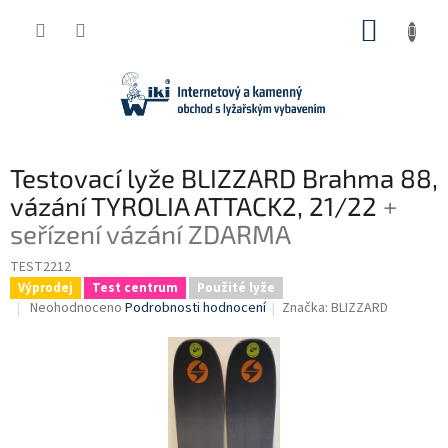
Přejít
NÁKUP
na
obsah
KOŠÍK
Testovací lyže BLIZZARD Brahma 88,
vázání TYROLIA ATTACK2, 21/22
+
seřízení vázání ZDARMA
TEST2212
Výprodej
Test centrum
Použité lyže
Průměrné
Neohodnoceno
Podrobnosti hodnocení
Značka:
BLIZZARD
hodnocení
produktu
je
0,0
z
5
hvězdiček.