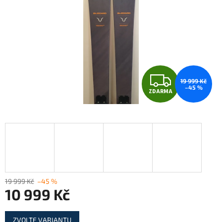
Z
19 999 Kč
–45 %
ZDARMA
D
A
R
M
A
19 999 Kč
–45 %
10 999 Kč
Měrná
ZVOLTE VARIANTU
cena: