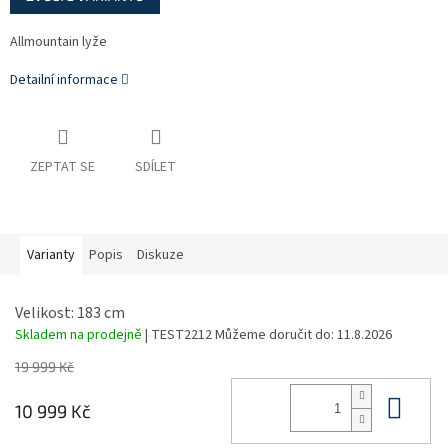
Allmountain lyže
Detailní informace
ZEPTAT SE
SDÍLET
Varianty
Popis
Diskuze
Velikost: 183 cm
Skladem na prodejně
| TEST2212
Můžeme doručit do:
11.8.2026
19 999 Kč
Do 
10 999 Kč